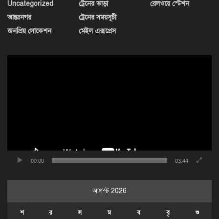
Uncategorized
ট্রেনের ভাড়া
রেলওয়ে স্টেশন
আন্তঃনগর
ট্রেনের সময়সূচী
জনপ্রিয় লোকেশন
মেইল এক্সপ্রেস
ভিডিও
প্লেয়ার
00:00
03:44
আগস্ট 2026
শ
র
স
ম
ব
বৃ
শু