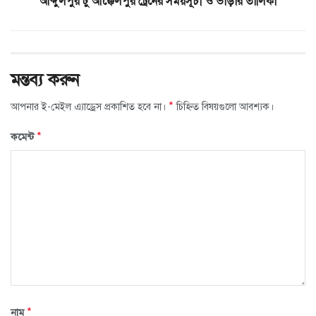
আব্দুলপুর টু আক্কেলপুর ট্রেনের সময়সূচী ও ভাড়ার তালিকা
মন্তব্য করুন
*
আপনার ই-মেইল এ্যাড্রেস প্রকাশিত হবে না।
চিহ্নিত বিষয়গুলো আবশ্যক।
*
কমেন্ট
*
নাম