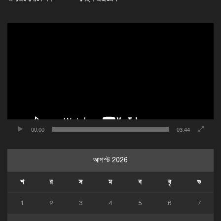
ভিডিও
প্লেয়ার
00:00
03:44
আগস্ট 2026
শ
র
স
ম
ব
বৃ
শু
1
2
3
4
5
6
7