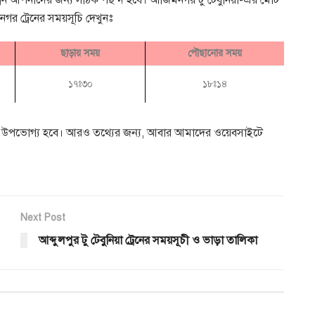
্রেন আপনাদের জন্য সঠিক পছন্দ হবে। আজিমনগর টু টেবুনিয়া-এর মোট
নগর ট্রেনের সময়সূচি দেখুনঃ
ছাড়ায় সময়
পৌছানোর সময়
১৭ঃ৩০
১৮ঃ১৪
ত্রা উপভোগ্য হবে। আরও তথ্যের জন্য, আবার আমাদের ওয়েবসাইটে
Next Post
আব্দুলপুর টু টেবুনিয়া ট্রেনের সময়সূচী ও ভাড়া তালিকা