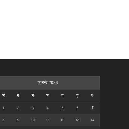
আগস্ট 2026
শ
র
স
ম
ব
বৃ
শু
1
2
3
4
5
6
7
8
9
10
11
12
13
14