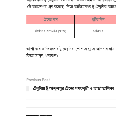
আজিমনগর টু টেবুনিয়া রুটে ভ্রমণ করতে চাইলে আন্তঃনগর ট
১টি আন্তঃনগর ট্রেন রয়েছে। নিচে আজিমনগর টু টেবুনিয়া আন্তঃ
ট্রেনের নাম
ছুটির দিন
ঢালারচর এক্সপ্রেস (৭৮০)
সোমবার
আশা করি আজিমনগর টু টেবুনিয়া স্টেশনে ট্রেনে আপনার যা
ফিরে আসুন, ধন্যবাদ।
Previous Post
টেবুনিয়া টু আব্দুলপুর ট্রেনের সময়সূচী ও ভাড়া তালিকা