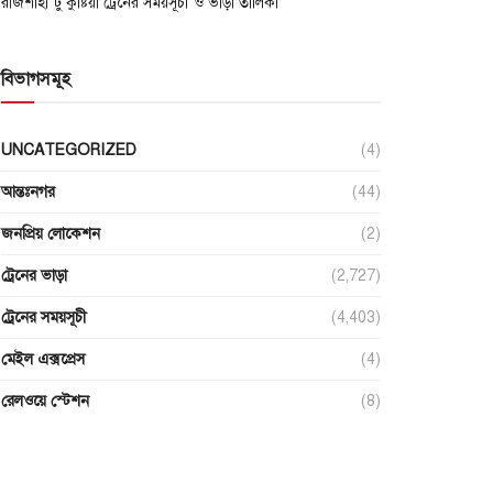
রাজশাহী টু কুষ্টিয়া ট্রেনের সময়সূচী ও ভাড়া তালিকা
বিভাগসমূহ
UNCATEGORIZED
(4)
আন্তঃনগর
(44)
জনপ্রিয় লোকেশন
(2)
ট্রেনের ভাড়া
(2,727)
ট্রেনের সময়সূচী
(4,403)
মেইল এক্সপ্রেস
(4)
রেলওয়ে স্টেশন
(8)