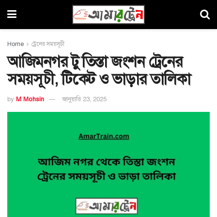
Home
ট্রেনের সময়সূচী
আজিমনগর টু তিস্তা জংশন ট্রেনের
সময়সূচী, টিকেট ও ভাড়ার তালিকা
by
M Mohsin
জানুয়ারি 23, 2025