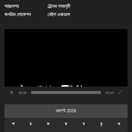
আন্তঃনগর
ট্রেনের সময়সূচী
জনপ্রিয় লোকেশন
মেইল এক্সপ্রেস
ভিডিও
প্লেয়ার
00:00
03:44
আগস্ট 2026
শ
র
স
ম
ব
বৃ
শু