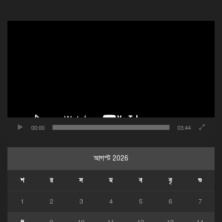
ভিডিও
প্লেয়ার
00:00
03:44
আগস্ট 2026
শ
র
স
ম
ব
বৃ
শু
1
2
3
4
5
6
7