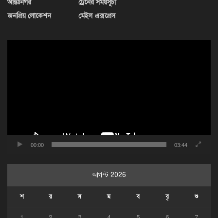
আন্তঃনগর
ট্রেনের সময়সূচী
জনপ্রিয় লোকেশন
মেইল এক্সপ্রেস
ভিডিও
প্লেয়ার
00:00
03:44
আগস্ট 2026
শ
র
স
ম
ব
বৃ
শু
1
2
3
4
5
6
7