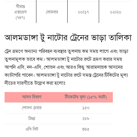
সীমান্ত
এক্সপ্রেস
সোমবার
০০ঃ১৭
০২ঃ২০
(৭৪৭)
আলমডাঙ্গা টু নাটোর ট্রেনের ভাড়া তালিকা
ট্রেন ভ্রমণে অন্যান্য পরিবহন ব্যবস্থার তুলনায় কম সময় লাগে এবং ভাড়া
তুলনামূলক ভাবে কম। আলমডাঙ্গা টু নাটোর রুটে ভ্রমণ করার সময়
আপনি এসি, নন-এসি, শোভন এবং আরও কিছু আরামদায়ক আসনের
ক্যাটাগরি পাবেন। আলমডাঙ্গা টু নাটোর রুটে সমস্ত ট্রেনের টিকিটের মূল্য
নীচের সারণীতে উল্লেখ করা হলোঃ
আসন বিভাগ
টিকেটের মূল্য (১৫% ভ্যাট)
শোভন চেয়ার
১৫০
স্নিগ্ধা
২৮৮
এসি সিট
৩৪৫