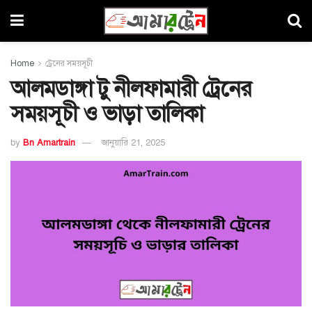
Home
ট্রেনের সময়সূচী
আলমডাঙ্গা টু নীলফামারী ট্রেনের
সময়সূচী ও ভাড়া তালিকা
by
Bn Amartrain
জানুয়ারি 21, 2025