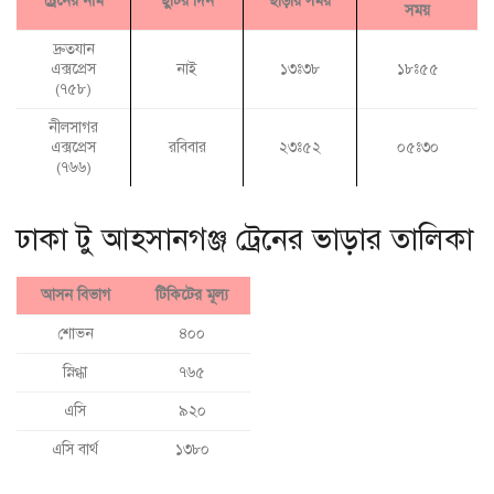
ট্রেনের নাম
ছুটির দিন
ছাড়ায় সময়
সময়
দ্রুতযান
এক্সপ্রেস
নাই
১৩ঃ৩৮
১৮ঃ৫৫
(৭৫৮)
নীলসাগর
এক্সপ্রেস
রবিবার
২৩ঃ৫২
০৫ঃ৩০
(৭৬৬)
ঢাকা টু আহসানগঞ্জ ট্রেনের ভাড়ার তালিকা
আসন বিভাগ
টিকিটের মূল্য
শোভন
৪০০
স্নিগ্ধা
৭৬৫
এসি
৯২০
এসি বার্থ
১৩৮০