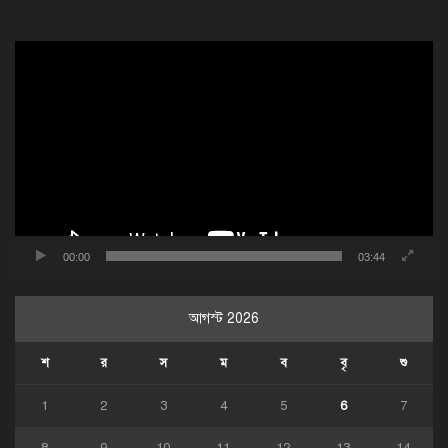
ভিডিও
প্লেয়ার
00:00
03:44
আগস্ট 2026
শ
র
স
ম
ব
বৃ
শু
1
2
3
4
5
6
7