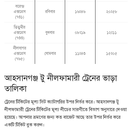
বরেন্দ্র
রবিবার
এক্সপ্রেস
১৬ঃ৪৬
২০ঃ৫৮
(৭৩১)
তিতুমীর
এক্সপ্রেস
বুধবার
০৮ঃ১৯
১২ঃ১১
(৭৩৩)
নীলসাগর
এক্সপ্রেস
সোমবার
১১ঃ৪৩
১৫ঃ০৫
(৭৬৫)
আহসানগঞ্জ টু নীলফামারী ট্রেনের ভাড়া
তালিকা
ট্রেনের টিকিটের মূল্য সিট ক্যাটাগরির উপর নির্ভর করে। আহসানগঞ্জ টু
নীলফামারী ট্রেনের টিকিটের মূল্য নীচের সারণীতে বিভাগ অনুসারে দেওয়া
হয়েছে। আপনার ভ্রমণের জন্য কত বাজেট আছে তার উপর নির্ভর করে
একটি টিকিট বুক করুন।