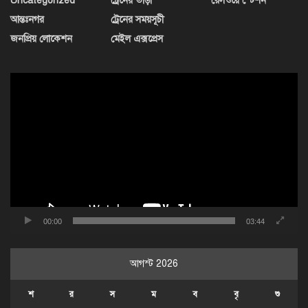
Uncategorized
ট্রেনের ভাড়া
রেলওয়ে স্টেশন
আন্তঃনগর
ট্রেনের সময়সূচী
জনপ্রিয় লোকেশন
মেইল এক্সপ্রেস
ভিডিও
প্লেয়ার
00:00
03:44
আগস্ট 2026
শ
র
স
ম
ব
বৃ
শু