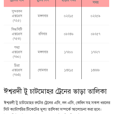
ট্রেনের নাম
ছুটির দিন
ছাড়ায় সময়
সময়
সুন্দরবন
এক্সপ্রেস
মঙ্গলবার
০২ঃ১৫
০২ঃ৫৯
(৭২৫)
সিল্কসিটি
এক্সপ্রেস
রবিবার
০৮ঃ৩৬
০৮ঃ৫৭
(৭৫৪)
পদ্মা
এক্সপ্রেস
মঙ্গলবার
১৭ঃ০০
১৭ঃ২৭
(৭৬০)
চিত্রা
এক্সপ্রেস
সোমবার
১৩ঃ১৫
১৩ঃ৪৮
(৭৬৩)
ঈশ্বরদী টু চাটমোহর ট্রেনের ভাড়া তালিকা
ঈশ্বরদী টু চাটমোহর রুটের ট্রেনের এসি, নন এসি, কেবিন সহ সকল ধরনের
সিট ক্যাটাগরির টিকেটের মূল্য তালিকা সম্পর্কে আলোচনা করা হবে।