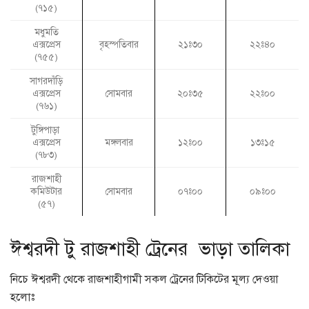
(৭১৫)
মধুমতি
এক্সপ্রেস
বৃহস্পতিবার
২১ঃ৩০
২২ঃ৪০
(৭৫৫)
সাগরদাঁড়ি
এক্সপ্রেস
সোমবার
২০ঃ৩৫
২২ঃ০০
(৭৬১)
টুঙ্গিপাড়া
এক্সপ্রেস
মঙ্গলবার
১২ঃ০০
১৩ঃ১৫
(৭৮৩)
রাজশাহী
কমিউটার
সোমবার
০৭ঃ০০
০৯ঃ০০
(৫৭)
ঈশ্বরদী টু রাজশাহী ট্রেনের ভাড়া তালিকা
নিচে ঈশ্বরদী থেকে রাজশাহীগামী সকল ট্রেনের টিকিটের মূল্য দেওয়া
হলোঃ