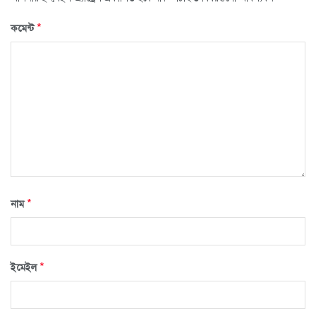
*
কমেন্ট
*
নাম
*
ইমেইল