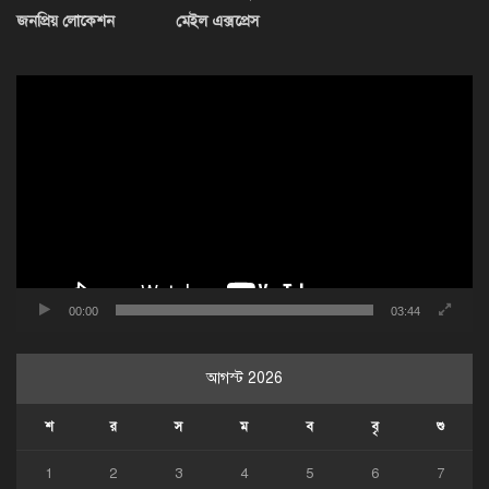
জনপ্রিয় লোকেশন
মেইল এক্সপ্রেস
ভিডিও
প্লেয়ার
00:00
03:44
আগস্ট 2026
শ
র
স
ম
ব
বৃ
শু
1
2
3
4
5
6
7