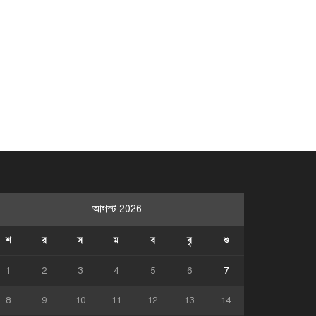
আগস্ট 2026
শ
র
স
ম
ব
বৃ
শু
1
2
3
4
5
6
7
8
9
10
11
12
13
14