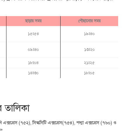
ছাড়ায় সময়
পৌছানোর সময়
১৫ঃ৫৪
১৯ঃ৪০
০৯ঃ৪০
১৩ঃ২০
১৮ঃ০৪
২১ঃ২৫
১৪ঃ৩০
১৮ঃ০৫
ার তালিকা
 এক্সপ্রেস (৭৫২), সিল্কসিটি এক্সপ্রেস(৭৫৪), পদ্মা এক্সপ্রেস (৭৬০) ও
োঃ