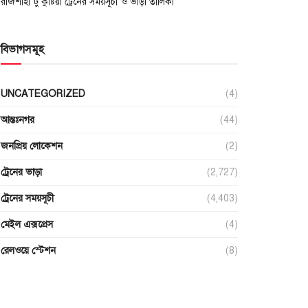
রাজশাহী টু কুষ্টিয়া ট্রেনের সময়সূচী ও ভাড়া তালিকা
বিভাগসমূহ
UNCATEGORIZED
(4)
আন্তঃনগর
(44)
জনপ্রিয় লোকেশন
(2)
ট্রেনের ভাড়া
(2,727)
ট্রেনের সময়সূচী
(4,403)
মেইল এক্সপ্রেস
(4)
রেলওয়ে স্টেশন
(8)