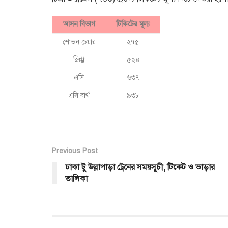
আসন বিভাগ
টিকিটের মূল্য
শোভন চেয়ার
২৭৫
স্নিগ্ধা
৫২৪
এসি
৬৩৭
এসি বার্থ
৯৩৮
Previous Post
ঢাকা টু উল্লাপাড়া ট্রেনের সময়সূচী, টিকেট ও ভাড়ার
তালিকা