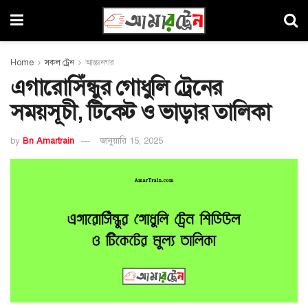
Home
সকল ট্রেন
আন্তঃনগর
এগারোসিঁন্ধুর গোধুলি ট্রেনের
সময়সূচী, টিকেট ও ভাড়ার তালিকা
by
Bn Amartrain
জানুয়ারি 15, 2025