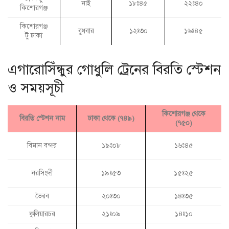
নাই
১৮ঃ৪৫
২২ঃ৪০
কিশোরগঞ্জ
কিশোরগঞ্জ
বুধবার
১২ঃ৩০
১৬ঃ৪৫
টু ঢাকা
এগারোসিঁন্ধুর গোধুলি ট্রেনের বিরতি স্টেশন
ও সময়সূচী
কিশোরগঞ্জ থেকে
বিরতি স্টেশন নাম
ঢাকা থেকে (৭৪৯)
(৭৫০)
বিমান বন্দর
১৯ঃ০৮
১৬ঃ৪৫
নরসিংদী
১৯ঃ৫৩
১৫ঃ২৫
ভৈরব
২০ঃ৩০
১৪ঃ৩৫
কুলিয়ারচর
২১ঃ০৯
১৪ঃ১০