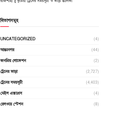
রাজশাহী টু কুষ্টিয়া ট্রেনের সময়সূচী ও ভাড়া তালিকা
বিভাগসমূহ
UNCATEGORIZED
(4)
আন্তঃনগর
(44)
জনপ্রিয় লোকেশন
(2)
ট্রেনের ভাড়া
(2,727)
ট্রেনের সময়সূচী
(4,403)
মেইল এক্সপ্রেস
(4)
রেলওয়ে স্টেশন
(8)