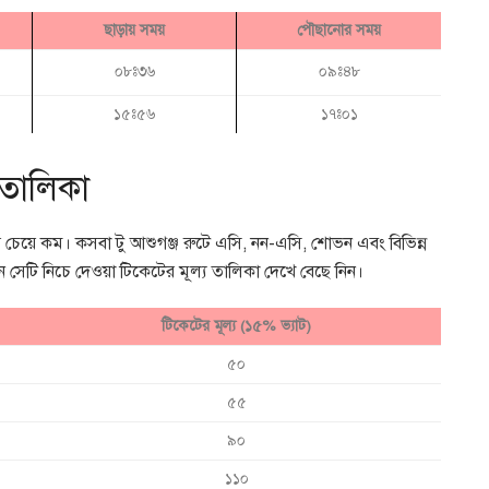
ছাড়ায় সময়
পৌছানোর সময়
০৮ঃ৩৬
০৯ঃ৪৮
১৫ঃ৫৬
১৭ঃ০১
 তালিকা
থার চেয়ে কম। কসবা টু আশুগঞ্জ রুটে এসি, নন-এসি, শোভন এবং বিভিন্ন
 সেটি নিচে দেওয়া টিকেটের মূল্য তালিকা দেখে বেছে নিন।
টিকেটের মূল্য (১৫% ভ্যাট)
৫০
৫৫
৯০
১১০