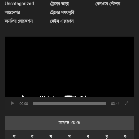
Uncategorized
ট্রেনের ভাড়া
রেলওয়ে স্টেশন
আন্তঃনগর
ট্রেনের সময়সূচী
জনপ্রিয় লোকেশন
মেইল এক্সপ্রেস
ভিডিও
প্লেয়ার
00:00
03:44
আগস্ট 2026
শ
র
স
ম
ব
বৃ
শু