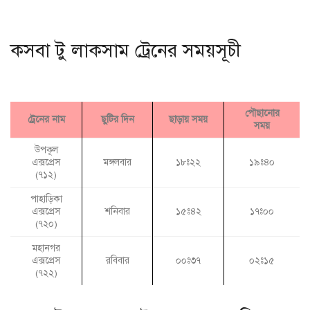
কসবা টু লাকসাম ট্রেনের সময়সূচী
পৌছানোর
ট্রেনের নাম
ছুটির দিন
ছাড়ায় সময়
সময়
উপকূল
এক্সপ্রেস
মঙ্গলবার
১৮ঃ২২
১৯ঃ৪০
(৭১২)
পাহাড়িকা
এক্সপ্রেস
শনিবার
১৫ঃ৪২
১৭ঃ০০
(৭২০)
মহানগর
এক্সপ্রেস
রবিবার
০০ঃ৩৭
০২ঃ১৫
(৭২২)