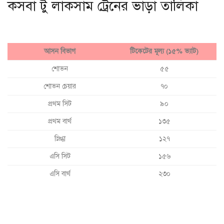
কসবা টু লাকসাম ট্রেনের ভাড়া তালিকা
আসন বিভাগ
টিকেটের মূল্য (১৫% ভ্যাট)
শোভন
৫৫
শোভন চেয়ার
৭০
প্রথম সিট
৯০
প্রথম বার্থ
১৩৫
স্নিগ্ধা
১২৭
এসি সিট
১৫৬
এসি বার্থ
২৩০