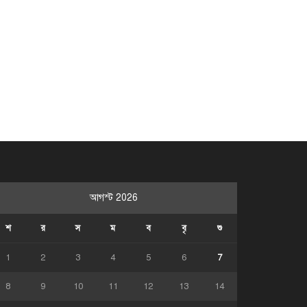
আগস্ট 2026
শ
র
স
ম
ব
বৃ
শু
1
2
3
4
5
6
7
8
9
10
11
12
13
14