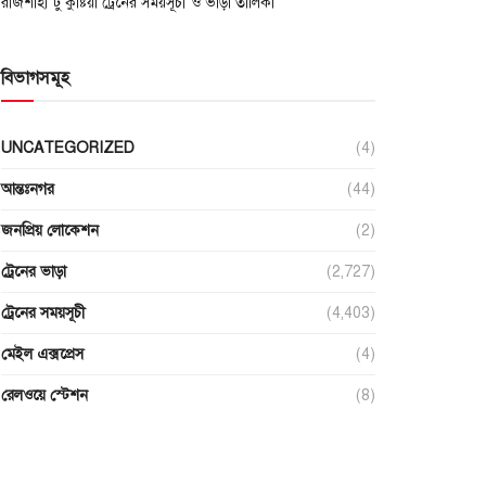
রাজশাহী টু কুষ্টিয়া ট্রেনের সময়সূচী ও ভাড়া তালিকা
বিভাগসমূহ
UNCATEGORIZED
(4)
আন্তঃনগর
(44)
জনপ্রিয় লোকেশন
(2)
ট্রেনের ভাড়া
(2,727)
ট্রেনের সময়সূচী
(4,403)
মেইল এক্সপ্রেস
(4)
রেলওয়ে স্টেশন
(8)