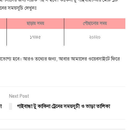
রেনের সময়সূচি দেখুনঃ
ছাড়ায় সময়
পৌছানোর সময়
১৭ঃ৪৫
২০ঃ২০
রা উপভোগ্য হবে। আরও তথ্যের জন্য, আবার আমাদের ওয়েবসাইটে ফিরে
Next Post
া
গাইবান্ধা টু কাকিনা ট্রেনের সময়সূচী ও ভাড়া তালিকা