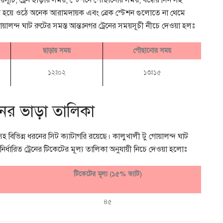
ময়সূচি, ট্রেন ছাড়ার সময়, স্টেশনে পৌছানোর সময়, বন্ধের দিন সহ
রমন হয়ে ওঠে অনেক আরামদায়ক এবং ব্রেক স্টেশন গুলোতে না থেমে
য়ালন্দ ঘাট রুটের সমস্ত আন্তঃনগর ট্রেনের সময়সূচী নীচে দেওয়া হলঃ
ছাড়ায় সময়
পৌছানোর সময়
১২ঃ০২
১৩ঃ১৫
েনের ভাড়া তালিকা
সহ বিভিন্ন ধরনের সিট ক্যাটাগরি রয়েছে। কালুখালী টু গোয়ালন্দ ঘাট
ির্ধারিত ট্রেনের টিকেটের মূল্য তালিকা অনুযায়ী নিচে দেওয়া হলোঃ
টিকেটের মূল্য (১৫% ভ্যাট)
৪৫