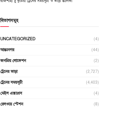
রাজশাহী টু কুষ্টিয়া ট্রেনের সময়সূচী ও ভাড়া তালিকা
বিভাগসমূহ
UNCATEGORIZED
(4)
আন্তঃনগর
(44)
জনপ্রিয় লোকেশন
(2)
ট্রেনের ভাড়া
(2,727)
ট্রেনের সময়সূচী
(4,403)
মেইল এক্সপ্রেস
(4)
রেলওয়ে স্টেশন
(8)