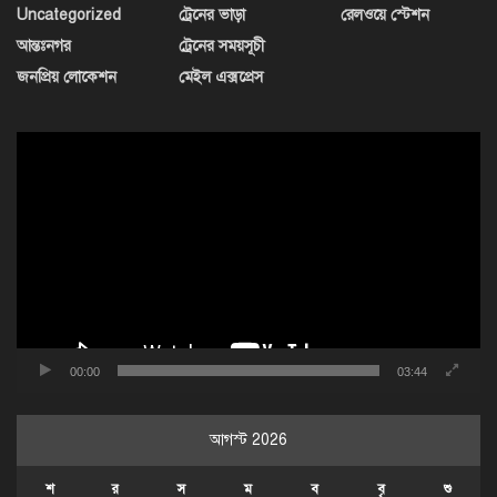
Uncategorized
ট্রেনের ভাড়া
রেলওয়ে স্টেশন
আন্তঃনগর
ট্রেনের সময়সূচী
জনপ্রিয় লোকেশন
মেইল এক্সপ্রেস
ভিডিও
প্লেয়ার
00:00
03:44
আগস্ট 2026
শ
র
স
ম
ব
বৃ
শু