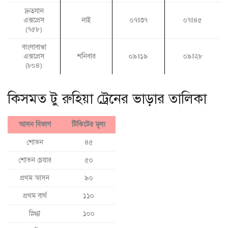
দ্রুতযান
এক্সপ্রেস
নাই
০৭ঃ৩৭
০৭ঃ৪৫
(৭৫৮)
বাংলাবান্ধা
এক্সপ্রেস
শনিবার
০৯ঃ১৯
০৯ঃ২৮
(৮০৪)
কিসমত টু রুহিয়া ট্রেনের ভাড়ার তালিকা
আসন বিভাগ
টিকিটের মূল্য
শোভন
৪৫
শোভন চেয়ার
৫০
প্রথম আসন
৯০
প্রথম বার্থ
১১০
স্নিগ্ধা
১০০