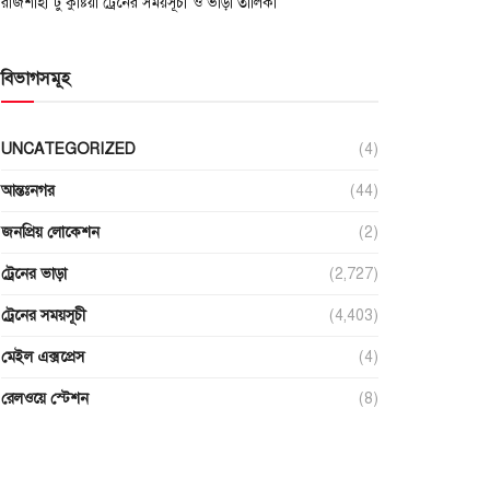
রাজশাহী টু কুষ্টিয়া ট্রেনের সময়সূচী ও ভাড়া তালিকা
বিভাগসমূহ
UNCATEGORIZED
(4)
আন্তঃনগর
(44)
জনপ্রিয় লোকেশন
(2)
ট্রেনের ভাড়া
(2,727)
ট্রেনের সময়সূচী
(4,403)
মেইল এক্সপ্রেস
(4)
রেলওয়ে স্টেশন
(8)