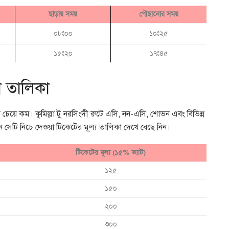
ছাড়ায় সময়
পৌছানোর সময়
০৮ঃ০০
১০ঃ২৫
১৫ঃ২০
১৭ঃ৪৫
ড়া তালিকা
ার চেয়ে কম। কুমিল্লা টু নরসিংদী রুটে এসি, নন-এসি, শোভন এবং বিভিন্ন
 সেটি নিচে দেওয়া টিকেটের মূল্য তালিকা দেখে বেছে নিন।
টিকেটের মূল্য (১৫% ভ্যাট)
১২৫
১৫০
২০০
৩০০