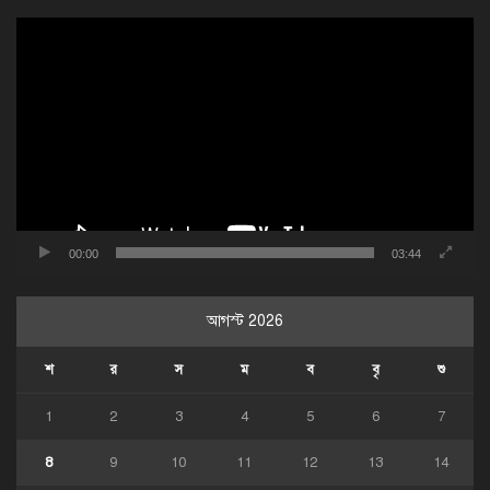
ভিডিও
প্লেয়ার
00:00
03:44
আগস্ট 2026
শ
র
স
ম
ব
বৃ
শু
1
2
3
4
5
6
7
8
9
10
11
12
13
14