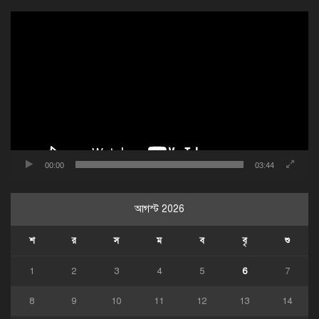
ভিডিও
প্লেয়ার
00:00
03:44
আগস্ট 2026
শ
র
স
ম
ব
বৃ
শু
1
2
3
4
5
6
7
8
9
10
11
12
13
14