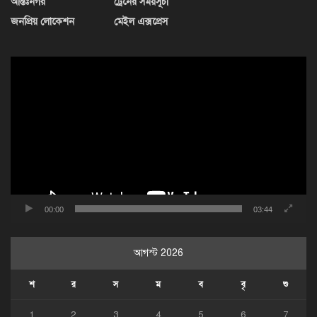
আন্তঃনগর
ট্রেনের সময়সূচী
জনপ্রিয় লোকেশন
মেইল এক্সপ্রেস
ভিডিও
প্লেয়ার
00:00
03:44
আগস্ট 2026
শ
র
স
ম
ব
বৃ
শু
1
2
3
4
5
6
7