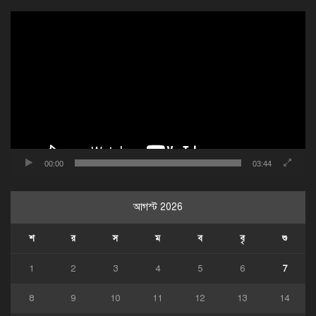
ভিডিও
প্লেয়ার
00:00
03:44
আগস্ট 2026
শ
র
স
ম
ব
বৃ
শু
1
2
3
4
5
6
7
8
9
10
11
12
13
14