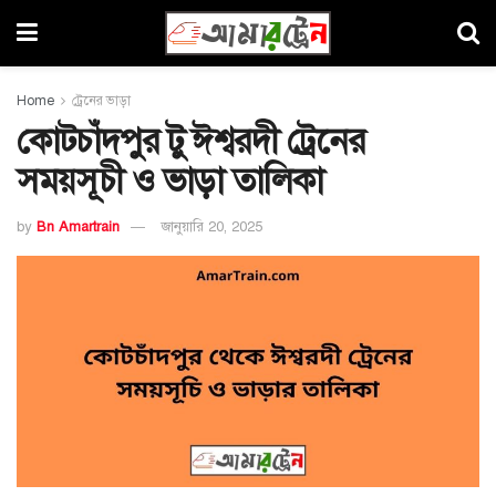
Home
ট্রেনের ভাড়া
কোটচাঁদপুর টু ঈশ্বরদী ট্রেনের
সময়সূচী ও ভাড়া তালিকা
by
Bn Amartrain
জানুয়ারি 20, 2025