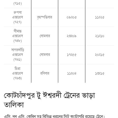
(৭১৫)
রুপসা
এক্সপ্রেস
বৃহস্পতিবার
০৯ঃ০৫
১১ঃ২৫
(৭২৭)
সীমান্ত
এক্সপ্রেস
সোমবার
২৩ঃ০৯
২১ঃ১০
(৭৪৮)
সাগরদাঁড়ি
এক্সপ্রেস
সোমবার
১৭ঃ৫৫
২০ঃ১৫
(৭৬১)
চিত্রা
এক্সপ্রেস
রবিবার
১১ঃ০৪
১৩ঃ১৫
(৭৬৩)
কোটচাঁদপুর টু ঈশ্বরদী ট্রেনের ভাড়া
তালিকা
এসি, নন এসি, কেবিন সহ বিভিন্ন ধরনের সিট ক্যাটাগরি রয়েছে ট্রেনে।