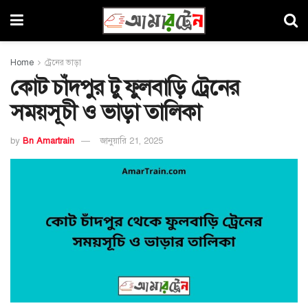
Home
ট্রেনের ভাড়া
কোট চাঁদপুর টু ফুলবাড়ি ট্রেনের
সময়সূচী ও ভাড়া তালিকা
by
Bn Amartrain
জানুয়ারি 21, 2025