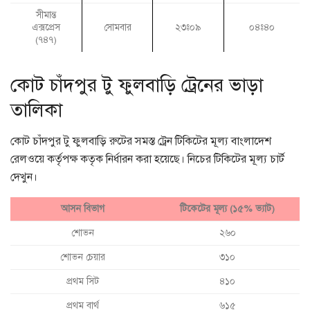
সীমান্ত
এক্সপ্রেস
সোমবার
২৩ঃ০৯
০৪ঃ৪০
(৭৪৭)
কোট চাঁদপুর টু ফুলবাড়ি ট্রেনের ভাড়া
তালিকা
কোট চাঁদপুর টু ফুলবাড়ি রুটের সমস্ত ট্রেন টিকিটের মূল্য বাংলাদেশ
রেলওয়ে কর্তৃপক্ষ কতৃক নির্ধারন করা হয়েছে। নিচের টিকিটের মূল্য চার্ট
দেখুন।
আসন বিভাগ
টিকেটের মূল্য (১৫% ভ্যাট)
শোভন
২৬০
শোভন চেয়ার
৩১০
প্রথম সিট
৪১০
প্রথম বার্থ
৬১৫