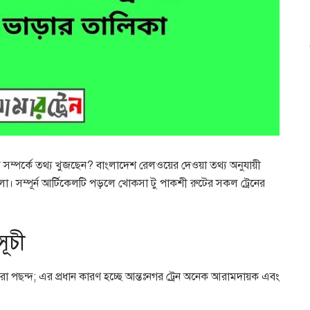
য সম্পর্কে তথ্য খুজছেন? বাংলাদেশ রেলওয়ের দেওয়া তথ্য অনুযায়ী
। সম্পূর্ন আর্টিকেলটি পড়লে খোকসা টু পাকশী রুটের সকল ট্রেনের
ূচী
 সেরা পছন্দ; এর প্রধান কারণ হচ্ছে আন্তঃনগর ট্রেন অনেক আরামদায়ক এবং