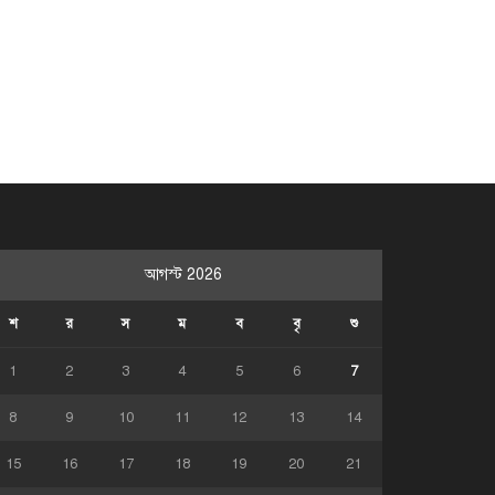
আগস্ট 2026
শ
র
স
ম
ব
বৃ
শু
1
2
3
4
5
6
7
8
9
10
11
12
13
14
15
16
17
18
19
20
21