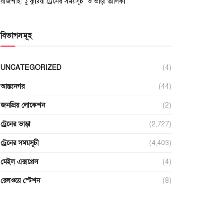
রাজশাহী টু কুষ্টিয়া ট্রেনের সময়সূচী ও ভাড়া তালিকা
বিভাগসমূহ
UNCATEGORIZED
(4)
আন্তঃনগর
(44)
জনপ্রিয় লোকেশন
(2)
ট্রেনের ভাড়া
(2,727)
ট্রেনের সময়সূচী
(4,403)
মেইল এক্সপ্রেস
(4)
রেলওয়ে স্টেশন
(8)