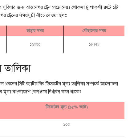
 সুবিধার জন্য আন্তঃনগর ট্রেন বেছে নেয়। খোকসা টু পাকশী রুটে ১টি
গর ট্রেনের সময়সূচী নীচে দেওয়া হলঃ
ছাড়ায় সময়
পৌছানোর সময়
১৬ঃ৩০
১৮ঃ২৮
া তালিকা
ল ধরনের সিট ক্যাটাগরির টিকেটের মূল্য তালিকা সম্পর্কে আলোচনা
র মূল্য বাংলাদেশ রেলওয়ে নির্ধারন করে থাকেঃ
টিকেটের মূল্য (১৫% ভ্যাট)
১০০