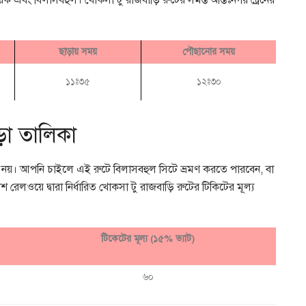
দায়ক এবং বিলাসবহুল। খোকসা টু রাজবাড়ি রুটের সমস্ত আন্তঃনগর ট্রেনের
ছাড়ায় সময়
পৌছানোর সময়
১১ঃ৩৫
১২ঃ৩০
ড়া তালিকা
হুল নয়। আপনি চাইলে এই রুটে বিলাসবহুল সিটে ভ্রমণ করতে পারবেন, বা
লওয়ে দ্বারা নির্ধারিত খোকসা টু রাজবাড়ি রুটের টিকিটের মূল্য
টিকেটের মূল্য (১৫% ভ্যাট)
৬০