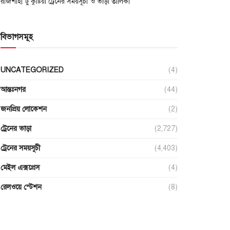
রাজশাহী টু কুষ্টিয়া ট্রেনের সময়সূচী ও ভাড়া তালিকা
বিভাগসমূহ
UNCATEGORIZED
(4)
আন্তঃনগর
(44)
জনপ্রিয় লোকেশন
(2)
ট্রেনের ভাড়া
(2,727)
ট্রেনের সময়সূচী
(4,403)
মেইল এক্সপ্রেস
(4)
রেলওয়ে স্টেশন
(8)