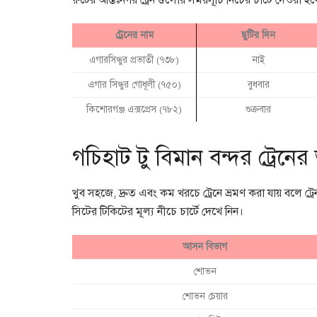
রুটের আন্তঃনগর ট্রেন গুলোর সময়সূচি নিচের চার্টে দেওয়া হ
ট্রেনের নাম
ছুটির দিন
এগারসিন্ধুর প্রভাতী (৭৩৮)
নাই
এগার সিন্ধুর গোধূলী (৭৫০)
বুধবার
কিশোরগঞ্জ এক্সপ্রেস (৭৮২)
শুক্রবার
গচিহাট টু বিমান বন্দর ট্রেনে
খুব সহজে, দ্রুত এবং কম খরচে ট্রেনে ভ্রমণ করা যায় বলে ট্রেন
সিটের টিকিটের মূল্য নীচে চার্টে দেখে নিন।
আসন বিভাগ
শোভন
শোভন চেয়ার