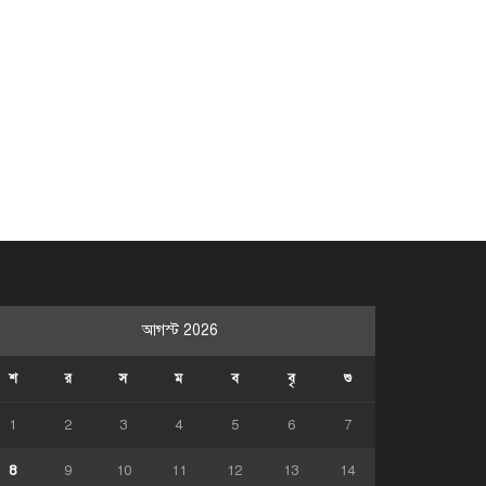
আগস্ট 2026
শ
র
স
ম
ব
বৃ
শু
1
2
3
4
5
6
7
8
9
10
11
12
13
14