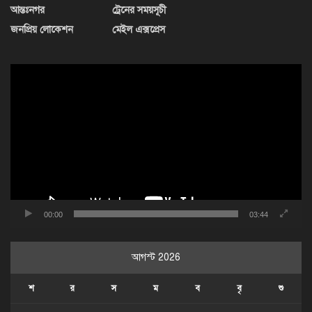
আন্তঃনগর
ট্রেনের সময়সূচী
জনপ্রিয় লোকেশন
মেইল এক্সপ্রেস
ভিডিও
প্লেয়ার
00:00
03:44
আগস্ট 2026
শ
র
স
ম
ব
বৃ
শু