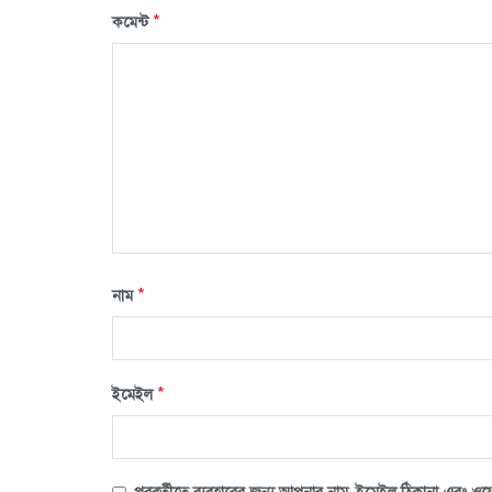
*
কমেন্ট
*
নাম
*
ইমেইল