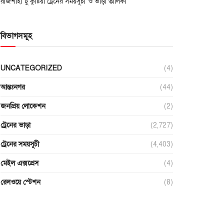
রাজশাহী টু কুষ্টিয়া ট্রেনের সময়সূচী ও ভাড়া তালিকা
বিভাগসমূহ
UNCATEGORIZED
(4)
আন্তঃনগর
(44)
জনপ্রিয় লোকেশন
(2)
ট্রেনের ভাড়া
(2,727)
ট্রেনের সময়সূচী
(4,403)
মেইল এক্সপ্রেস
(4)
রেলওয়ে স্টেশন
(8)