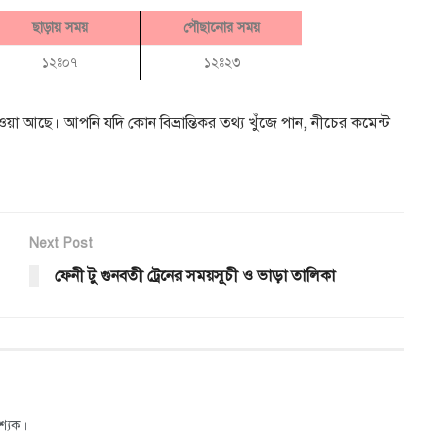
ছাড়ায় সময়
পৌছানোর সময়
১২ঃ০৭
১২ঃ২৩
দেওয়া আছে। আপনি যদি কোন বিভ্রান্তিকর তথ্য খুঁজে পান, নীচের কমেন্ট
Next Post
ফেনী টু গুনবতী ট্রেনের সময়সূচী ও ভাড়া তালিকা
শ্যক।