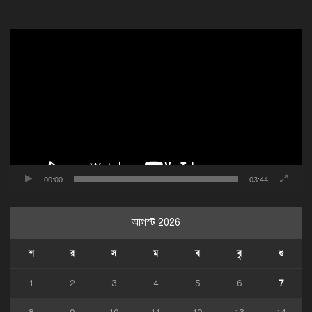
ভিডিও
প্লেয়ার
00:00
03:44
আগস্ট 2026
শ
র
স
ম
ব
বৃ
শু
1
2
3
4
5
6
7