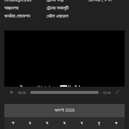
Uncategorized
ট্রেনের ভাড়া
রেলওয়ে স্টেশন
আন্তঃনগর
ট্রেনের সময়সূচী
জনপ্রিয় লোকেশন
মেইল এক্সপ্রেস
ভিডিও
প্লেয়ার
00:00
03:44
আগস্ট 2026
শ
র
স
ম
ব
বৃ
শু