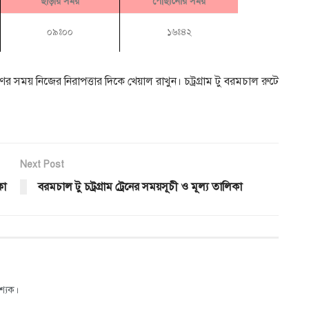
ছাড়ায় সময়
পৌছানোর সময়
০৯ঃ০০
১৬ঃ৪২
ের সময় নিজের নিরাপত্তার দিকে খেয়াল রাখুন। চট্রগ্রাম টু বরমচাল রুটে
Next Post
কা
বরমচাল টু চট্রগ্রাম ট্রেনের সময়সূচী ও মূল্য তালিকা
শ্যক।