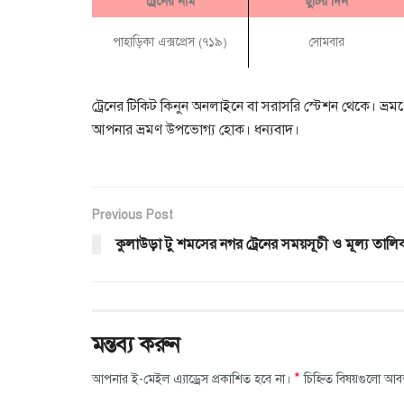
ট্রেনের নাম
ছুটির দিন
পাহাড়িকা এক্সপ্রেস (৭১৯)
সোমবার
ট্রেনের টিকিট কিনুন অনলাইনে বা সরাসরি স্টেশন থেকে। ভ্রমণ
আপনার ভ্রমণ উপভোগ্য হোক। ধন্যবাদ।
Previous Post
কুলাউড়া টু শমসের নগর ট্রেনের সময়সূচী ও মূল্য তালি
মন্তব্য করুন
*
আপনার ই-মেইল এ্যাড্রেস প্রকাশিত হবে না।
চিহ্নিত বিষয়গুলো আব