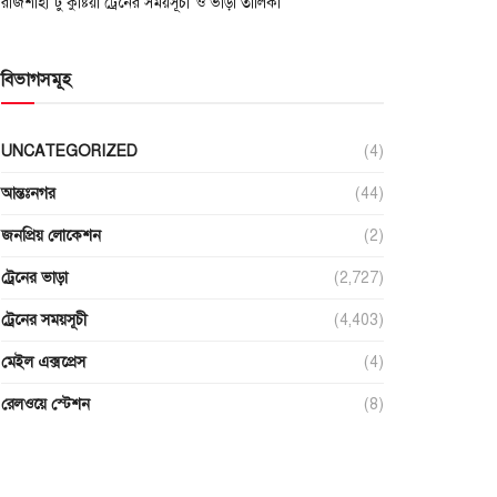
রাজশাহী টু কুষ্টিয়া ট্রেনের সময়সূচী ও ভাড়া তালিকা
বিভাগসমূহ
UNCATEGORIZED
(4)
আন্তঃনগর
(44)
জনপ্রিয় লোকেশন
(2)
ট্রেনের ভাড়া
(2,727)
ট্রেনের সময়সূচী
(4,403)
মেইল এক্সপ্রেস
(4)
রেলওয়ে স্টেশন
(8)