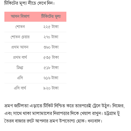
টিকিটের মূল্য নীচে দেখে নিন।
আসন বিভাগ
টিকিটের মূল্য
শোভন
২২৫ টাকা
শোভন চেয়ার
২৭০ টাকা
প্রথম আসন
৩৬০ টাকা
প্রথম বার্থ
৫৩৫ টাকা
স্নিগ্ধা
৫১৮ টাকা
এসি
৬১৬ টাকা
এসি বার্থ
৯২০ টাকা
ভ্রমণ জটিলতা এড়াতে টিকিট নিশ্চিত করে তারপরেই ট্রেনে উঠুন। নিজের,
এবং সাথে থাকা মালামালের নিরাপত্তার দিকে খেয়াল রাখুন। চট্রগ্রাম টু
ভৈরব বাজার রুটে আপনার ভ্রমণ উপভোগ্য হোক। ধন্যবাদ।