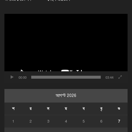
ভিডিও
প্লেয়ার
00:00
03:44
আগস্ট 2026
শ
র
স
ম
ব
বৃ
শু
1
2
3
4
5
6
7