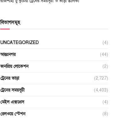
রাজশাহী টু কুষ্টিয়া ট্রেনের সময়সূচী ও ভাড়া তালিকা
বিভাগসমূহ
UNCATEGORIZED
(4)
আন্তঃনগর
(44)
জনপ্রিয় লোকেশন
(2)
ট্রেনের ভাড়া
(2,727)
ট্রেনের সময়সূচী
(4,403)
মেইল এক্সপ্রেস
(4)
রেলওয়ে স্টেশন
(8)