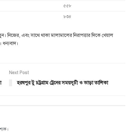
৫৫৮
৮৩৪
ঠুন। নিজের, এবং সাথে থাকা মালামালের নিরাপত্তার দিকে খেয়াল
। ধন্যবাদ।
Next Post
া
হরষপুর টু চট্রগ্রাম ট্রেনের সময়সূচী ও ভাড়া তালিকা
শ্যক।