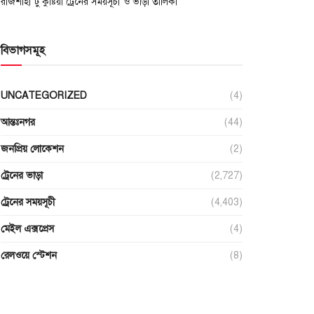
রাজশাহী টু কুষ্টিয়া ট্রেনের সময়সূচী ও ভাড়া তালিকা
বিভাগসমূহ
UNCATEGORIZED
(4)
আন্তঃনগর
(44)
জনপ্রিয় লোকেশন
(2)
ট্রেনের ভাড়া
(2,727)
ট্রেনের সময়সূচী
(4,403)
মেইল এক্সপ্রেস
(4)
রেলওয়ে স্টেশন
(8)