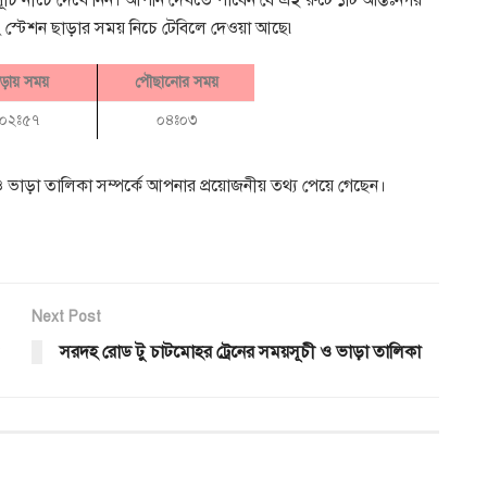
সূচি নীচে দেখে নিন। আপনি দেখতে পাবেন যে এই রুটে ১টি আন্তঃনগর
 এবং স্টেশন ছাড়ার সময় নিচে টেবিলে দেওয়া আছে৷
াড়ায় সময়
পৌছানোর সময়
০২ঃ৫৭
০৪ঃ০৩
ভাড়া তালিকা সম্পর্কে আপনার প্রয়োজনীয় তথ্য পেয়ে গেছেন।
Next Post
সরদহ রোড টু চাটমোহর ট্রেনের সময়সূচী ও ভাড়া তালিকা