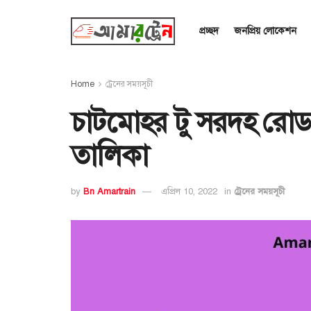
প্রচ্ছদ
জনপ্রিয় লোকেশন
Home
ট্রেনের সময়সূচী
চাটমোহর টু সরদহ রোড 
তালিকা
by
Bn Amartrain
এপ্রিল 10, 2022
in
ট্রেনের সময়সূচী