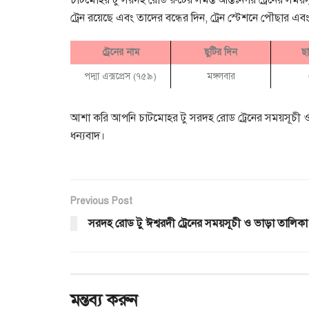
চাটমোহর টু সরদহ রোড রুটের সমস্ত আন্তঃনগর ট্রেনের সময়
ট্রেন রয়েছে এবং তাদের বন্ধের দিন, ট্রেন স্টেশনে পৌছার
ট্রেনের নাম
ছুটির দিন
ছ
পদ্মা এক্সপ্রেস (৭৫৯)
মঙ্গলবার
আশা করি আপনি চাটমোহর টু সরদহ রোড ট্রেনের সময়সূচী ও 
ধন্যবাদ।
Previous Post
সরদহ রোড টু ঈশ্বরদী ট্রেনের সময়সূচী ও ভাড়া তালিকা
মন্তব্য করুন