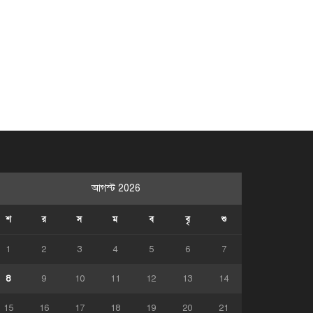
আগস্ট 2026
শ
র
স
ম
ব
বৃ
শু
1
2
3
4
5
6
7
8
9
10
11
12
13
14
15
16
17
18
19
20
21