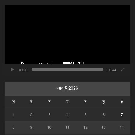
ভিডিও
প্লেয়ার
00:00
03:44
আগস্ট 2026
শ
র
স
ম
ব
বৃ
শু
1
2
3
4
5
6
7
8
9
10
11
12
13
14