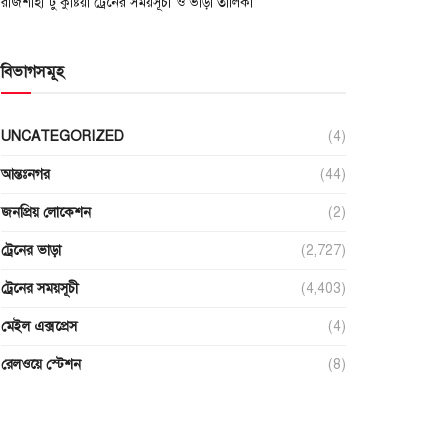
রাজশাহী টু কুষ্টিয়া ট্রেনের সময়সূচী ও ভাড়া তালিকা
বিভাগসমূহ
UNCATEGORIZED
(4)
আন্তঃনগর
(44)
জনপ্রিয় লোকেশন
(2)
ট্রেনের ভাড়া
(2,727)
ট্রেনের সময়সূচী
(4,403)
মেইল এক্সপ্রেস
(4)
রেলওয়ে স্টেশন
(8)