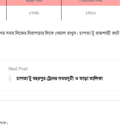
ছাড়ায় সময়
পৌছানোর সময়
০৭ঃ৩১
১৩ঃ১০
ণের সময় নিজের নিরাপত্তার দিকে খেয়াল রাখুন। চাপতা টু রাজশাহী রুটে
Next Post
চাপতা টু বহরপুর ট্রেনের সময়সূচী ও ভাড়া তালিকা
শ্যক।