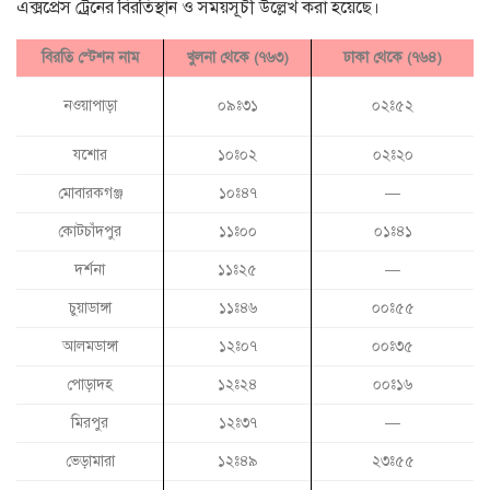
এক্সপ্রেস ট্রেনের বিরতিস্থান ও সময়সূচী উল্লেখ করা হয়েছে।
বিরতি স্টেশন নাম
খুলনা থেকে (৭৬৩)
ঢাকা থেকে (৭৬৪)
নওয়াপাড়া
০৯ঃ৩১
০২ঃ৫২
যশোর
১০ঃ০২
০২ঃ২০
মোবারকগঞ্জ
১০ঃ৪৭
—
কোটচাঁদপুর
১১ঃ০০
০১ঃ৪১
দর্শনা
১১ঃ২৫
—
চুয়াডাঙ্গা
১১ঃ৪৬
০০ঃ৫৫
আলমডাঙ্গা
১২ঃ০৭
০০ঃ৩৫
পোড়াদহ
১২ঃ২৪
০০ঃ১৬
মিরপুর
১২ঃ৩৭
—
ভেড়ামারা
১২ঃ৪৯
২৩ঃ৫৫