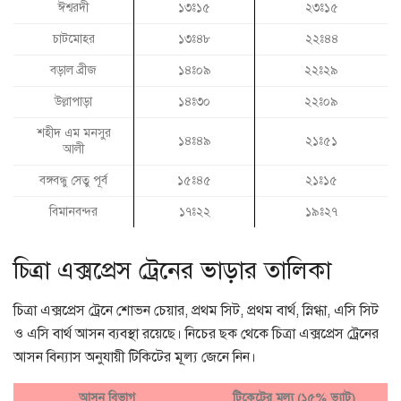
ঈশ্বরদী
১৩ঃ১৫
২৩ঃ১৫
চাটমোহর
১৩ঃ৪৮
২২ঃ৪৪
বড়াল ব্রীজ
১৪ঃ০৯
২২ঃ২৯
উল্লাপাড়া
১৪ঃ৩০
২২ঃ০৯
শহীদ এম মনসুর
১৪ঃ৪৯
২১ঃ৫১
আলী
বঙ্গবন্ধু সেতু পূর্ব
১৫ঃ৪৫
২১ঃ১৫
বিমানবন্দর
১৭ঃ২২
১৯ঃ২৭
চিত্রা এক্সপ্রেস ট্রেনের ভাড়ার তালিকা
চিত্রা এক্সপ্রেস ট্রেনে শোভন চেয়ার, প্রথম সিট, প্রথম বার্থ, স্নিগ্ধা, এসি সিট
ও এসি বার্থ আসন ব্যবস্থা রয়েছে। নিচের ছক থেকে চিত্রা এক্সপ্রেস ট্রেনের
আসন বিন্যাস অনুযায়ী টিকিটের মূল্য জেনে নিন।
আসন বিভাগ
টিকেটের মূল্য (১৫% ভ্যাট)