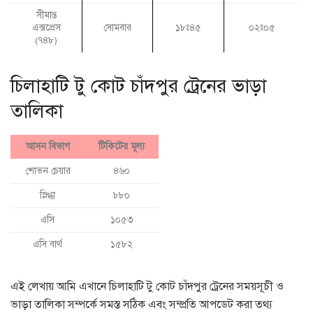
সীমান্ত
এক্সপ্রেস
সোমবার
১৮ঃ৪৫
০২ঃ০৫
(৭৪৮)
চিলাহাটি টু কোট চাঁদপুর ট্রেনের ভাড়া
তালিকা
আসন বিভাগ
টিকিটের মূল্য
শোভন চেয়ার
৪৬০
স্নিগ্ধা
৮৮০
এসি
১০৫৩
এসি বার্থ
১৫৮২
এই লেখায় আমি এখানে চিলাহাটি টু কোট চাঁদপুর ট্রেনের সময়সূচী ও
ভাড়া তালিকা সম্পর্কে সমস্ত সঠিক এবং সম্প্রতি আপডেট করা তথ্য