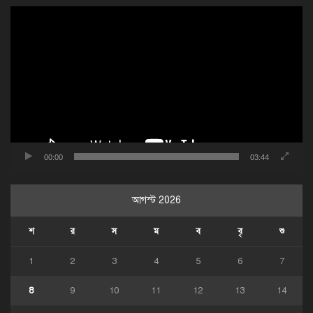
ভিডিও
প্লেয়ার
00:00
03:44
আগস্ট 2026
শ
র
স
ম
ব
বৃ
শু
1
2
3
4
5
6
7
8
9
10
11
12
13
14