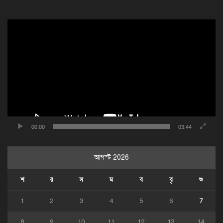
ভিডিও
প্লেয়ার
00:00
03:44
আগস্ট 2026
শ
র
স
ম
ব
বৃ
শু
1
2
3
4
5
6
7
8
9
10
11
12
13
14