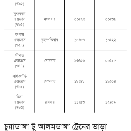
(৭১৫)
সুন্দরবন
এক্সপ্রেস
মঙ্গলবার
০০ঃ২৩
০০ঃ৩৯
(৭২৫)
রুপসা
এক্সপ্রেস
বৃহস্পতিবার
১০ঃ০৬
১০ঃ২২
(৭২৭)
সীমান্ত
এক্সপ্রেস
সোমবার
২৩ঃ৫৯
০০ঃ১৫
(৭৪৭)
সাগরদাঁড়ি
এক্সপ্রেস
সোমবার
১৮ঃ৪৮
১৯ঃ০৪
(৭৬১)
চিত্রা
এক্সপ্রেস
রবিবার
১১ঃ৫৩
১২ঃ০৯
(৭৬৩)
চুয়াডাঙ্গা টু আলমডাঙ্গা ট্রেনের ভাড়া