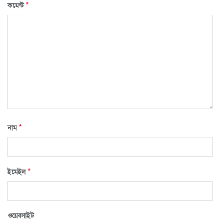
*
কমেন্ট
*
নাম
*
ইমেইল
ওয়েবসাইট