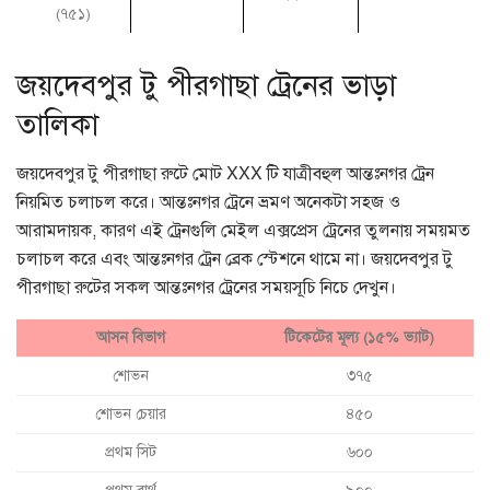
(৭৫১)
জয়দেবপুর টু পীরগাছা ট্রেনের ভাড়া
তালিকা
জয়দেবপুর টু পীরগাছা রুটে মোট XXX টি যাত্রীবহুল আন্তঃনগর ট্রেন
নিয়মিত চলাচল করে। আন্তঃনগর ট্রেনে ভ্রমণ অনেকটা সহজ ও
আরামদায়ক, কারণ এই ট্রেনগুলি মেইল এক্সপ্রেস ট্রেনের তুলনায় সময়মত
চলাচল করে এবং আন্তঃনগর ট্রেন ব্রেক স্টেশনে থামে না। জয়দেবপুর টু
পীরগাছা রুটের সকল আন্তঃনগর ট্রেনের সময়সূচি নিচে দেখুন।
আসন বিভাগ
টিকেটের মূল্য (১৫% ভ্যাট)
শোভন
৩৭৫
শোভন চেয়ার
৪৫০
প্রথম সিট
৬০০