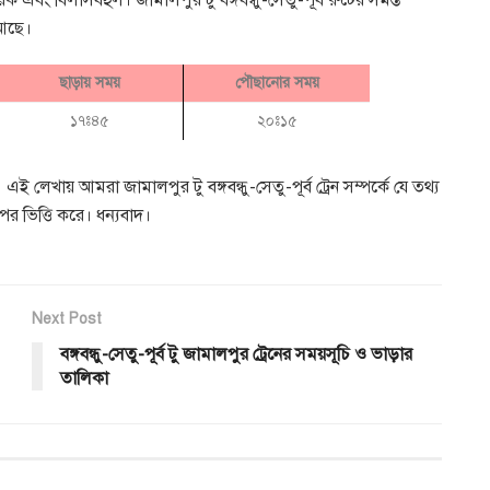
়ক এবং বিলাসবহুল। জামালপুর টু বঙ্গবন্ধু-সেতু-পূর্ব রুটের সমস্ত
 আছে।
ছাড়ায় সময়
পৌছানোর সময়
১৭ঃ৪৫
২০ঃ১৫
লেখায় আমরা জামালপুর টু বঙ্গবন্ধু-সেতু-পূর্ব ট্রেন সম্পর্কে যে তথ্য
র ভিত্তি করে। ধন্যবাদ।
Next Post
বঙ্গবন্ধু-সেতু-পূর্ব টু জামালপুর ট্রেনের সময়সূচি ও ভাড়ার
তালিকা