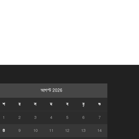
আগস্ট 2026
শ
র
স
ম
ব
বৃ
শু
1
2
3
4
5
6
7
8
9
10
11
12
13
14