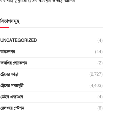
রাজশাহী টু কুষ্টিয়া ট্রেনের সময়সূচী ও ভাড়া তালিকা
বিভাগসমূহ
UNCATEGORIZED
(4)
আন্তঃনগর
(44)
জনপ্রিয় লোকেশন
(2)
ট্রেনের ভাড়া
(2,727)
ট্রেনের সময়সূচী
(4,403)
মেইল এক্সপ্রেস
(4)
রেলওয়ে স্টেশন
(8)