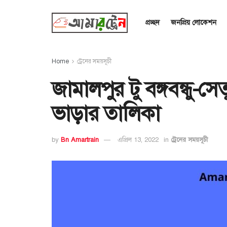
প্রচ্ছদ
জনপ্রিয় লোকেশন
Home
ট্রেনের সময়সূচী
জামালপুর টু বঙ্গবন্ধু-সেত
ভাড়ার তালিকা
by
Bn Amartrain
এপ্রিল 13, 2022
in
ট্রেনের সময়সূচী