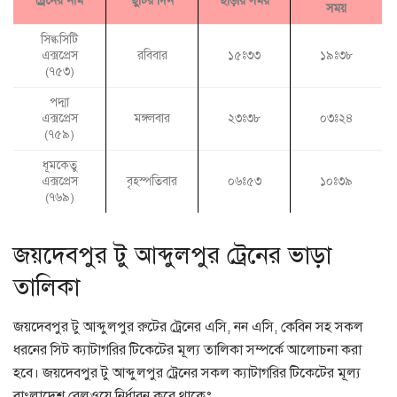
ট্রেনের নাম
ছুটির দিন
ছাড়ায় সময়
সময়
সিল্কসিটি
এক্সপ্রেস
রবিবার
১৫ঃ৩৩
১৯ঃ৩৮
(৭৫৩)
পদ্মা
এক্সপ্রেস
মঙ্গলবার
২৩ঃ৩৮
০৩ঃ২৪
(৭৫৯)
ধূমকেতু
এক্সপ্রেস
বৃহস্পতিবার
০৬ঃ৫৩
১০ঃ৩৯
(৭৬৯)
জয়দেবপুর টু আব্দুলপুর ট্রেনের ভাড়া
তালিকা
জয়দেবপুর টু আব্দুলপুর রুটের ট্রেনের এসি, নন এসি, কেবিন সহ সকল
ধরনের সিট ক্যাটাগরির টিকেটের মূল্য তালিকা সম্পর্কে আলোচনা করা
হবে। জয়দেবপুর টু আব্দুলপুর ট্রেনের সকল ক্যাটাগরির টিকেটের মূল্য
বাংলাদেশ রেলওয়ে নির্ধারন করে থাকেঃ